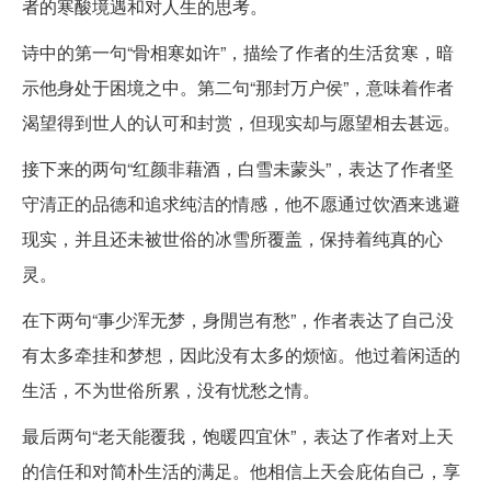
者的寒酸境遇和对人生的思考。
诗中的第一句“骨相寒如许”，描绘了作者的生活贫寒，暗
示他身处于困境之中。第二句“那封万户侯”，意味着作者
渴望得到世人的认可和封赏，但现实却与愿望相去甚远。
接下来的两句“红颜非藉酒，白雪未蒙头”，表达了作者坚
守清正的品德和追求纯洁的情感，他不愿通过饮酒来逃避
现实，并且还未被世俗的冰雪所覆盖，保持着纯真的心
灵。
在下两句“事少浑无梦，身閒岂有愁”，作者表达了自己没
有太多牵挂和梦想，因此没有太多的烦恼。他过着闲适的
生活，不为世俗所累，没有忧愁之情。
最后两句“老天能覆我，饱暖四宜休”，表达了作者对上天
的信任和对简朴生活的满足。他相信上天会庇佑自己，享