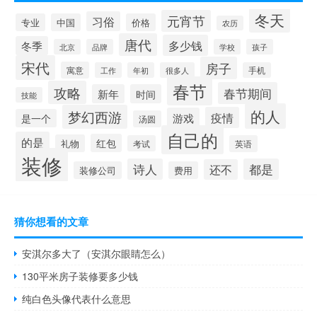
冬天
元宵节
习俗
专业
中国
价格
农历
唐代
多少钱
冬季
北京
品牌
学校
孩子
宋代
房子
寓意
工作
年初
很多人
手机
春节
攻略
春节期间
新年
时间
技能
的人
梦幻西游
疫情
游戏
是一个
汤圆
自己的
的是
红包
礼物
考试
英语
装修
诗人
都是
还不
装修公司
费用
猜你想看的文章
安淇尔多大了（安淇尔眼睛怎么）
130平米房子装修要多少钱
纯白色头像代表什么意思