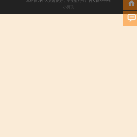
本站仅为个人兴趣爱好，不接盈利性广告及商业合作
小男孩