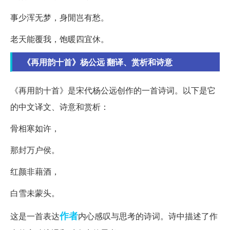
事少浑无梦，身閒岂有愁。
老天能覆我，饱暖四宜休。
《再用韵十首》杨公远 翻译、赏析和诗意
《再用韵十首》是宋代杨公远创作的一首诗词。以下是它
的中文译文、诗意和赏析：
骨相寒如许，
那封万户侯。
红颜非藉酒，
白雪未蒙头。
作者
这是一首表达
内心感叹与思考的诗词。诗中描述了作