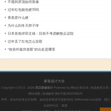
不规则房顶如何装修
过年红包能包硬币吗
香蕉君什么梗
为什么到冬天脖子痒
日本首相岸田文雄：目前不考虑解散众议院
过年丢了红包怎么安慰
“收拾吟篇供老眼”的出处是哪里
家装设计大全
Copyright © 2012 - 2026
武汉装修设计
Powered by
网站分类目录
|
精选推荐文章
|
网站地图
|
疑难解答
陕ICP备05003392号
声明：本站内容来自互联网，如信息有错误可发邮件到f_fb#foxmail.com说明，我们
会及时纠正，谢谢