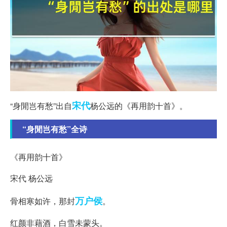
宋代
“身閒岂有愁”出自
杨公远的《再用韵十首》。
“身閒岂有愁”全诗
《再用韵十首》
宋代 杨公远
万户侯
骨相寒如许，那封
。
红颜非藉酒，白雪未蒙头。