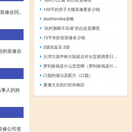
100平的房子大概装修要多少钱
面装修合同。
deathsmiles攻略
“此时肠断不应难”的出处是哪里
15平米卧室装修多少钱
2级高血压 2级
你的装修合
台湾方面声称大陆延后对台贸易调查日期凸显政治动机 国台办：颠倒是非
梦到捡钱是什么意思啊（梦到捡钱是什么征兆）
口脂的做法及配方（口脂）
夏播大豆的行距和株距
当事人的姓
装修公司签