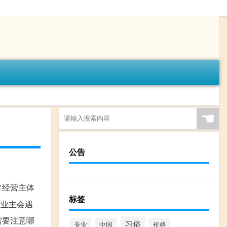
☚
公告
常经营主体
标签
分业主会遇
需要注意哪
习俗
专业
中国
价格