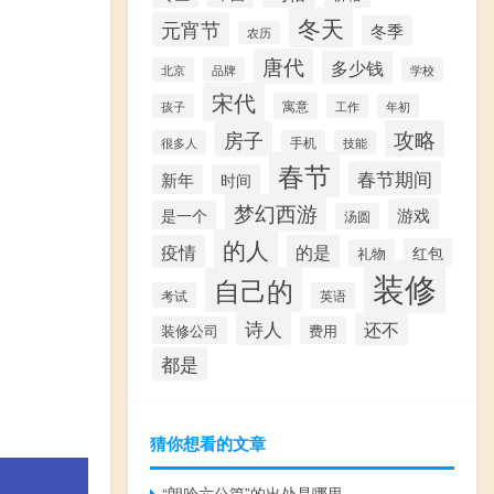
冬天
元宵节
冬季
农历
唐代
多少钱
北京
品牌
学校
宋代
寓意
孩子
工作
年初
攻略
房子
很多人
手机
技能
春节
春节期间
新年
时间
梦幻西游
游戏
是一个
汤圆
的人
疫情
的是
红包
礼物
装修
自己的
考试
英语
诗人
还不
装修公司
费用
都是
猜你想看的文章
“朗吟六公篇”的出处是哪里