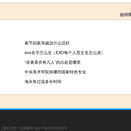
如何
春节回家亲戚说什么话好
exo名字怎么念（EXO每个人英文名怎么读）
“肯著蓑衣有几人”的出处是哪里
中央美术学院有哪些国家特色专业
海水鱼过温多长时间
章
|
网站地图
|
疑难解答
陕ICP备05003392号