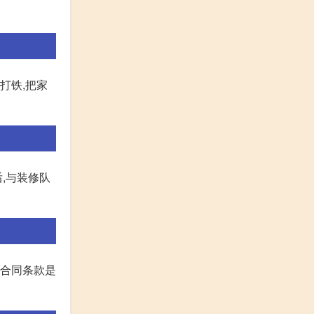
打铁,把家
,与装修队
,合同条款是