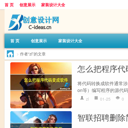
首 页
创意展示
家装设计大全
首 页
创意展示
家装设计大全
>
作者“zl”的文章
怎么把程序代
将代码转换成软件通常涉及以
on等）编写程序的源代码
zl
01-25
0
智联招聘删除