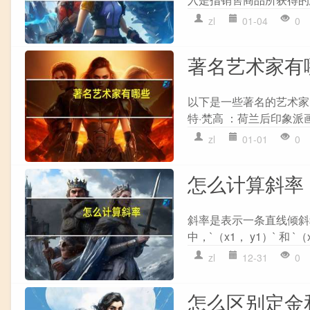
zl
01-04
0
著名艺术家有
以下是一些著名的艺术家：
特·梵高 ：荷兰后印象派
zl
01-01
0
怎么计算斜率
斜率是表示一条直线倾斜程度的量
中，`（x1， y1）` 和 `
zl
12-31
0
怎么区别定金