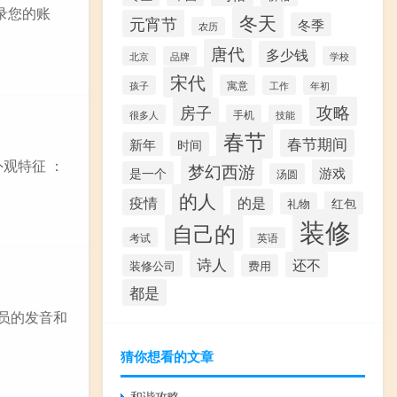
登录您的账
冬天
元宵节
冬季
农历
唐代
多少钱
北京
品牌
学校
宋代
寓意
孩子
工作
年初
攻略
房子
很多人
手机
技能
春节
春节期间
新年
时间
观特征 ：
梦幻西游
游戏
是一个
汤圆
的人
疫情
的是
红包
礼物
装修
自己的
考试
英语
诗人
还不
装修公司
费用
都是
音员的发音和
猜你想看的文章
和谐攻略