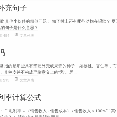
补充句子
歌 其他小伙伴的相似问题： 知了树上还有哪些动物在唱歌？ 夏
说的句子是什么意思？
494
文章列表
吗
常指的是那些具有坚硬外壳或果壳的种子，如核桃、杏仁等，而
其种皮并不构成严格意义上的“壳”。尽...
213
文章列表
利率计算公式
`毛利率 = （销售收入 - 销售成本） / 销售收入 × 100%``` 
收入； 销售成本是指销售商品...