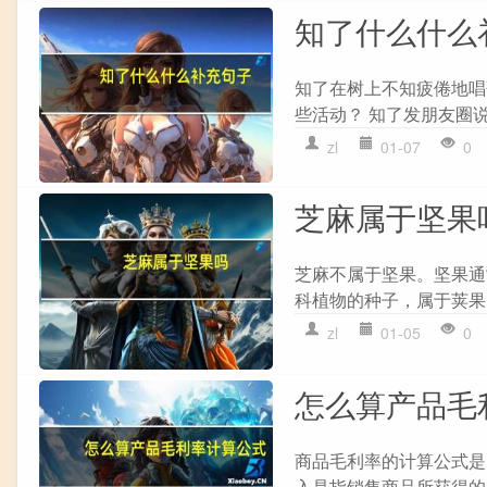
知了什么什么
知了在树上不知疲倦地唱
些活动？ 知了发朋友圈
zl
01-07
0
芝麻属于坚果
芝麻不属于坚果。坚果通
科植物的种子，属于荚果，
zl
01-05
0
怎么算产品毛
商品毛利率的计算公式是： ``
入是指销售商品所获得的总