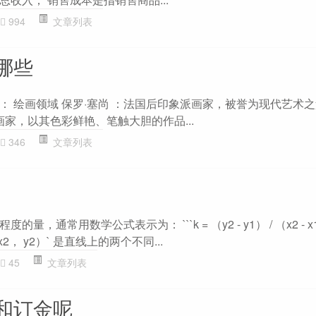
994
文章列表
哪些
 绘画领域 保罗·塞尚 ：法国后印象派画家，被誉为现代艺术之
画家，以其色彩鲜艳、笔触大胆的作品...
346
文章列表
，通常用数学公式表示为： ```k = （y2 - y1） / （x2 - x1
（x2， y2）` 是直线上的两个不同...
45
文章列表
和订金呢