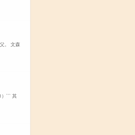
父。 文森
）``` 其