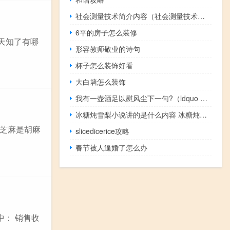
社会测量技术简介内容（社会测量技术简介）
6平的房子怎么装修
天知了有哪
形容教师敬业的诗句
杯子怎么装饰好看
大白墙怎么装饰
我有一壶酒足以慰风尘下一句?（ldquo 我有一壶酒 足以慰风尘 rdquo 是什么意思 出自哪首诗）
冰糖炖雪梨小说讲的是什么内容 冰糖炖雪梨小说讲的什么
芝麻是胡麻
slicedicerice攻略
春节被人逼婚了怎么办
其中： 销售收