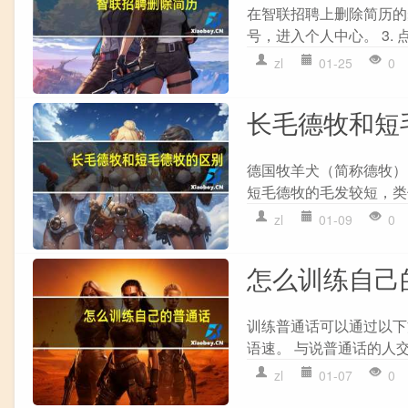
在智联招聘上删除简历的步
号，进入个人中心。 3. 点
zl
01-25
0
长毛德牧和短
德国牧羊犬（简称德牧）
短毛德牧的毛发较短，类
zl
01-09
0
怎么训练自己
训练普通话可以通过以下方
语速。 与说普通话的人交流
zl
01-07
0