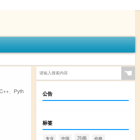
☚
+、Pyth
公告
标签
习俗
专业
中国
价格