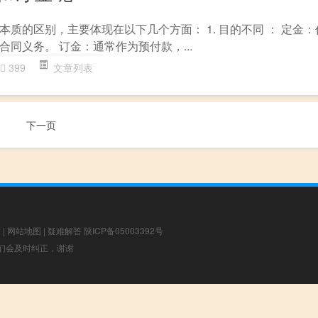
质的区别，主要体现在以下几个方面： 1. 目的不同 ： 定金
同义务。 订金：通常作为预付款，...
399
文章列表
下一页
章
|
网站地图
|
疑难解答
陕ICP备05003392号
，我们会及时纠正，谢谢