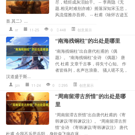
尽，蜡炬成灰泪始干。 -- 李商隐《无
题.相见时难别亦难》摇落深知宋玉悲，
风流儒雅亦吾师。 -- 杜甫《咏怀古迹五
首.其二》...
xr
11-25
0
448
创意展示
“南海残铜柱”的出处是哪里
“南海残铜柱”出自唐代杜甫的《偶
题》。 “南海残铜柱”全诗 《偶题》 唐
代 杜甫 文章千古事，得失寸心知。 作
者皆殊列，名声岂浪垂。 骚人嗟不见，
汉道盛于斯...
jzn
11-24
0
295
创意展示
“周南留滞古所惜”的出处是哪
里
“周南留滞古所惜”出自唐代杜甫的《寄
韩谏议/寄韩谏议注》。 “周南留滞古所
惜”全诗 《寄韩谏议/寄韩谏议注》 唐代
杜甫 今我不乐思岳阳，身欲奋飞病在床。 ...