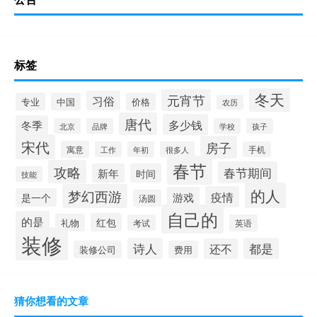
标签
冬天
元宵节
习俗
专业
中国
价格
农历
唐代
多少钱
冬季
北京
品牌
学校
孩子
宋代
房子
寓意
工作
年初
很多人
手机
春节
攻略
春节期间
新年
时间
技能
的人
梦幻西游
疫情
游戏
是一个
汤圆
自己的
的是
红包
礼物
考试
英语
装修
诗人
都是
还不
装修公司
费用
猜你想看的文章