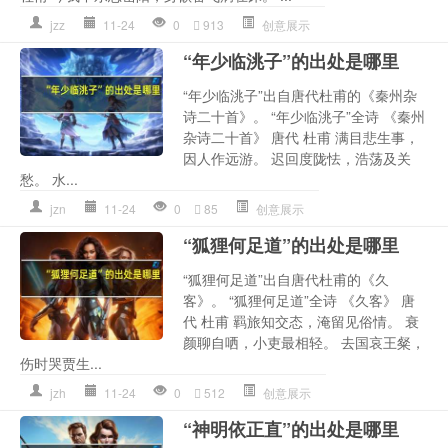
jzz
11-24
0
913
创意展示
“年少临洮子”的出处是哪里
“年少临洮子”出自唐代杜甫的《秦州杂
诗二十首》。 “年少临洮子”全诗 《秦州
杂诗二十首》 唐代 杜甫 满目悲生事，
因人作远游。 迟回度陇怯，浩荡及关
愁。 水...
jzn
11-24
0
85
创意展示
“狐狸何足道”的出处是哪里
“狐狸何足道”出自唐代杜甫的《久
客》。 “狐狸何足道”全诗 《久客》 唐
代 杜甫 羁旅知交态，淹留见俗情。 衰
颜聊自哂，小吏最相轻。 去国哀王粲，
伤时哭贾生...
jzh
11-24
0
512
创意展示
“神明依正直”的出处是哪里