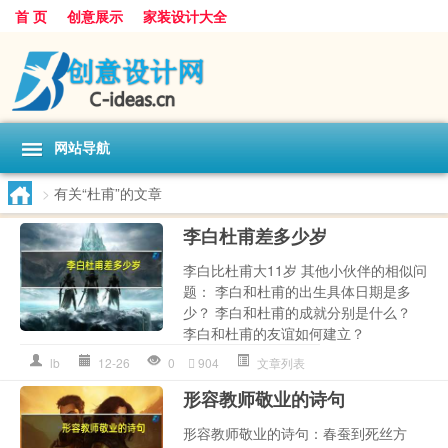
首 页
创意展示
家装设计大全
网站导航
>
有关“杜甫”的文章
李白杜甫差多少岁
李白比杜甫大11岁 其他小伙伴的相似问
题： 李白和杜甫的出生具体日期是多
少？ 李白和杜甫的成就分别是什么？
李白和杜甫的友谊如何建立？
lb
12-26
0
904
文章列表
形容教师敬业的诗句
形容教师敬业的诗句：春蚕到死丝方