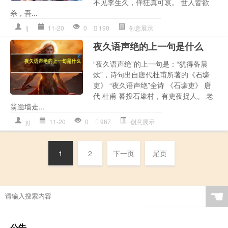
不见李生久，佯狂真可哀。 世人皆欲
杀，吾...
lj
11-20
0
190
创意展示
夜久语声绝的上一句是什么
“夜久语声绝”的上一句是：“犹得备晨
炊”，诗句出自唐代杜甫所著的《石壕
吏》 “夜久语声绝”全诗 《石壕吏》 唐
代 杜甫 暮投石壕村，有吏夜捉人。 老
翁逾墙走...
yj
11-20
0
967
创意展示
1
2
下一页
尾页
☚
公告