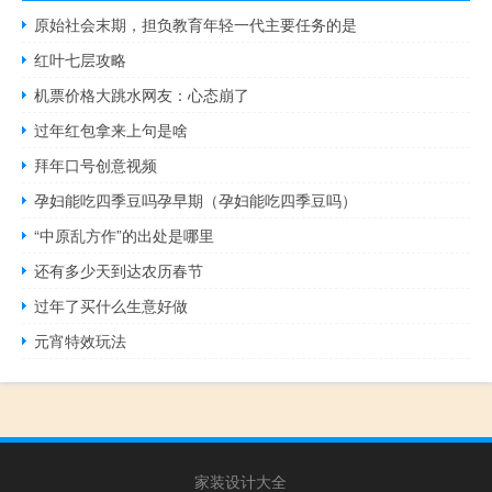
原始社会末期，担负教育年轻一代主要任务的是
红叶七层攻略
机票价格大跳水网友：心态崩了
过年红包拿来上句是啥
拜年口号创意视频
孕妇能吃四季豆吗孕早期（孕妇能吃四季豆吗）
“中原乱方作”的出处是哪里
还有多少天到达农历春节
过年了买什么生意好做
元宵特效玩法
家装设计大全