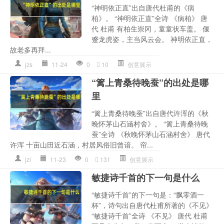
“神明依正直”出自唐代杜甫的《病
柏》。 “神明依正直”全诗 《病柏》 唐
代 杜甫 有柏生崇冈，童童状车盖。 偃
蹙龙虎姿，主当风云会。 神明依正直，
故老多再拜...
jzs
11-24
0
10
创意展示
“篱上青桑待晚蚕”的出处是哪
里
“篱上青桑待晚蚕”出自唐代许浑的《秋
晚怀茅山石涵村舍》。 “篱上青桑待晚
蚕”全诗 《秋晚怀茅山石涵村舍》 唐代
许浑 十亩山田近石涵，村居风俗旧曾谙。 帘...
jzl
11-23
0
131
创意展示
敏捷诗千首的下一句是什么
“敏捷诗千首”的下一句是：“飘零酒一
杯”，诗句出自唐代杜甫所著的《不见》
“敏捷诗千首”全诗 《不见》 唐代 杜甫