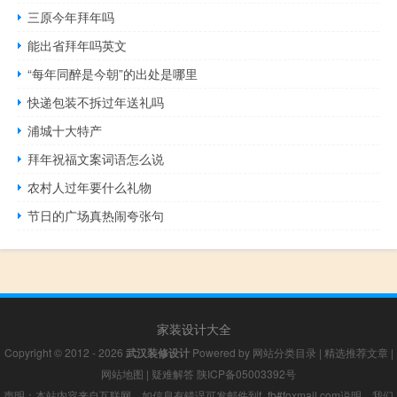
三原今年拜年吗
能出省拜年吗英文
“每年同醉是今朝”的出处是哪里
快递包装不拆过年送礼吗
浦城十大特产
拜年祝福文案词语怎么说
农村人过年要什么礼物
节日的广场真热闹夸张句
家装设计大全
Copyright © 2012 - 2026
武汉装修设计
Powered by
网站分类目录
|
精选推荐文章
|
网站地图
|
疑难解答
陕ICP备05003392号
声明：本站内容来自互联网，如信息有错误可发邮件到f_fb#foxmail.com说明，我们