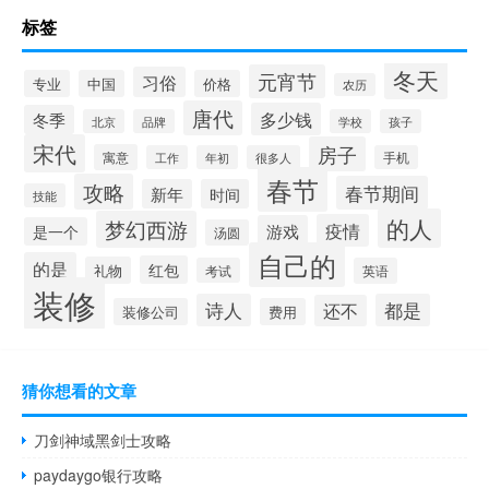
标签
冬天
元宵节
习俗
专业
中国
价格
农历
唐代
多少钱
冬季
北京
品牌
学校
孩子
宋代
房子
寓意
工作
年初
很多人
手机
春节
攻略
春节期间
新年
时间
技能
的人
梦幻西游
疫情
游戏
是一个
汤圆
自己的
的是
红包
礼物
考试
英语
装修
诗人
都是
还不
装修公司
费用
猜你想看的文章
刀剑神域黑剑士攻略
paydaygo银行攻略