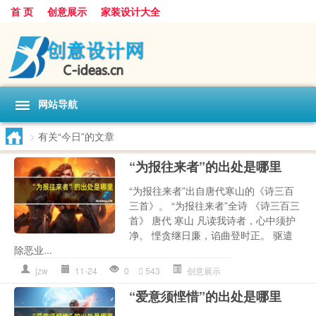
首 页
创意展示
家装设计大全
网站导航
>
有关“今日”的文章
“为报往来者”的出处是哪里
“为报往来者”出自唐代寒山的《诗三百
三首》。 “为报往来者”全诗 《诗三百三
首》 唐代 寒山 凡读我诗者，心中须护
净。 悭贪继日廉，谄曲登时正。 驱遣
除恶业...
jzw
11-24
0
543
创意展示
“爱意须悭惜”的出处是哪里