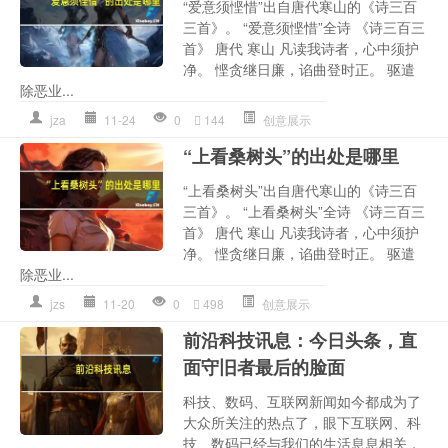
“爱意须悭惜”出自唐代寒山的《诗三百
三首》。 “爱意须悭惜”全诗 《诗三百三
首》 唐代 寒山 凡读我诗者，心中须护
净。 悭贪继日廉，谄曲登时正。 驱遣
除恶业...
jza
11-24
0
144
创意展示
“上看桑树头”的出处是哪里
“上看桑树头”出自唐代寒山的《诗三百
三首》。 “上看桑树头”全诗 《诗三百三
首》 唐代 寒山 凡读我诗者，心中须护
净。 悭贪继日廉，谄曲登时正。 驱遣
除恶业...
jzs
11-20
0
498
创意展示
前沿科技讯息：今日头条，直
面守旧者最后的脸面
科技、数码、互联网新闻如今都成为了
大众所关注的热点了，眼下互联网、科
技、数码已经与我们的生活息息相关，