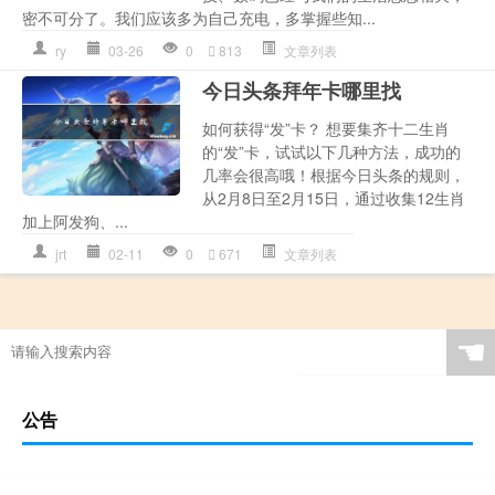
密不可分了。我们应该多为自己充电，多掌握些知...
ry
03-26
0
813
文章列表
今日头条拜年卡哪里找
如何获得“发”卡？ 想要集齐十二生肖
的“发”卡，试试以下几种方法，成功的
几率会很高哦！根据今日头条的规则，
从2月8日至2月15日，通过收集12生肖
加上阿发狗、...
jrt
02-11
0
671
文章列表
☚
公告