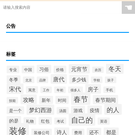
☚
公告
标签
冬天
元宵节
习俗
专业
中国
价格
农历
唐代
多少钱
冬季
北京
品牌
学校
孩子
宋代
房子
寓意
工作
年初
很多人
手机
春节
攻略
春节期间
新年
时间
技能
的人
梦幻西游
疫情
游戏
是一个
汤圆
自己的
的是
红包
礼物
考试
英语
装修
诗人
都是
还不
装修公司
费用