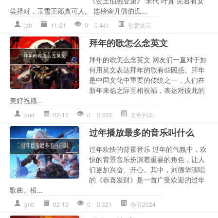
《贺王伯愚登第》 宋代 叶寘 先君有女
尝择对，玉雪王郎真可人。 连榜舍升俱伯氏...
jzh
11-21
0
441
创意展示
拜年的歌怎么念英文
拜年的歌怎么念英文 网友们一直对于如
何用英文表达拜年的歌有些困惑。拜年
是中国文化中重要的传统之一，人们在
新年来临之际互相祝福，表达对彼此的
美好祝愿...
bnd
02-17
0
333
文章列表
过年播放最多的音乐叫什么
过年欢快的背景音乐 过年的气氛中，欢
快的背景音乐扮演着重要的角色，让人
们更加兴奋、开心。其中，刘德华演唱
的《恭喜发财》是一首广受欢迎的过年
歌曲。根...
gnb
02-12
0
321
春节2024