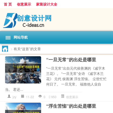
首 页
创意展示
家装设计大全
网站导航
>
有关“这首”的文章
“一旦无常”的出处是哪里
“一旦无常”出自元代侯善渊的《减字木
兰花》。 “一旦无常”全诗 《减字木兰
花》 元代 侯善渊 浮生苦恼。 尘世忙忙
何日了。 一旦无常。 福致他人业自
当。 君还...
jzy
11-22
0
950
创意展示
“浮生苦恼”的出处是哪里