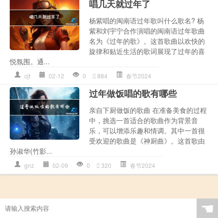
唱几天就过年了
杨紫唱的闽南语过年歌叫什么歌名? 杨
紫和刘宇宁合作演唱的闽南语过年歌曲
名为《过年的歌》。这首歌曲以欢快的
旋律和贴近生活的歌词展现了过年的喜
悦氛围。通...
cjt
02-12
0
884
春节2024
过年做饭唱的歌有哪些
亲自下厨做饭的歌曲 在准备美食的过程
中，挑选一首适合的歌曲作为背景音
乐，可以增添乐趣和情调。其中一首很
受欢迎的歌曲是《神厨曲》。这首歌由
孙淑华(竹影...
gnz
02-09
0
320
春节2024
☚