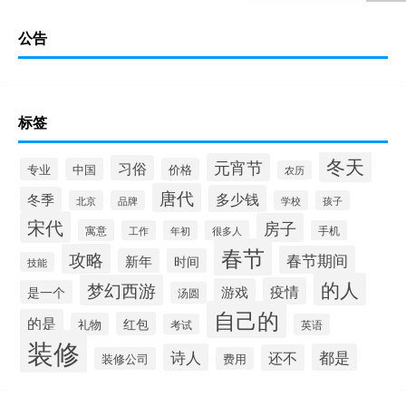
公告
标签
冬天
元宵节
习俗
专业
中国
价格
农历
唐代
多少钱
冬季
北京
品牌
学校
孩子
宋代
房子
寓意
工作
年初
很多人
手机
春节
攻略
春节期间
新年
时间
技能
的人
梦幻西游
疫情
游戏
是一个
汤圆
自己的
的是
红包
礼物
考试
英语
装修
诗人
都是
还不
装修公司
费用