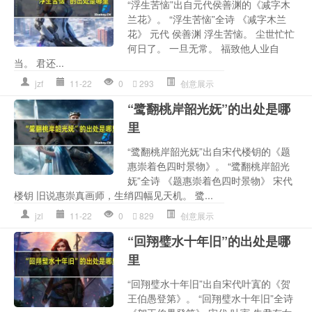
“浮生苦恼”出自元代侯善渊的《减字木
兰花》。 “浮生苦恼”全诗 《减字木兰
花》 元代 侯善渊 浮生苦恼。 尘世忙忙
何日了。 一旦无常。 福致他人业自
当。 君还...
jzf
11-22
0
293
创意展示
“鹭翻桃岸韶光妩”的出处是哪
里
“鹭翻桃岸韶光妩”出自宋代楼钥的《题
惠崇着色四时景物》。 “鹭翻桃岸韶光
妩”全诗 《题惠崇着色四时景物》 宋代
楼钥 旧说惠崇真画师，生绡四幅见天机。 鹭...
jzl
11-22
0
829
创意展示
“回翔璧水十年旧”的出处是哪
里
“回翔璧水十年旧”出自宋代叶寘的《贺
王伯愚登第》。 “回翔璧水十年旧”全诗