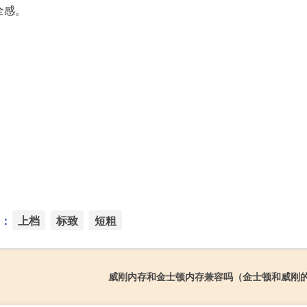
全感。
：
上档
标致
短粗
威刚内存和金士顿内存兼容吗（金士顿和威刚