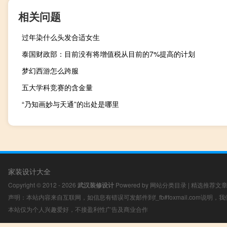
相关问题
过年染什么头发合适女生
泰国财政部：目前没有将增值税从目前的7%提高的计划
梦幻西游怎么跨服
五大学科竞赛的含金量
“乃知画妙与天通”的出处是哪里
家装设计大全
Copyright © 2012 - 2026
武汉装修设计
Powered by
网站分类目录
|
精选推荐文
声明：本站内容来自互联网，如信息有错误可发邮件到f_fb#foxmail.com说明
本站仅为个人兴趣爱好，不接盈利性广告及商业合作