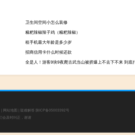
卫生间空间小怎么装修
糍粑辣椒辣子鸡（糍粑辣椒）
租手机最大年龄是多少岁
招商信用卡什么时候还款
全是人！游客9块9夜爬古武当山被挤爆上不去下不来 到底
章
|
网站地图
|
疑难解答
陕ICP备05003392号
，我们会及时纠正，谢谢