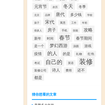
冬天
元宵节
冬季
农历
唐代
多少钱
北京
品牌
学校
宋代
寓意
孩子
工作
年初
攻略
房子
很多人
手机
技能
春节
春节期间
新年
时间
梦幻西游
游戏
是一个
汤圆
的人
疫情
的是
红包
礼物
装修
自己的
考试
英语
诗人
还不
装修公司
费用
都是
猜你想看的文章
姜鹏多大年龄