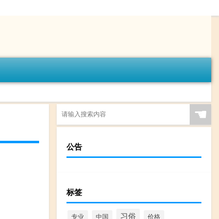
☚
公告
标签
习俗
专业
中国
价格