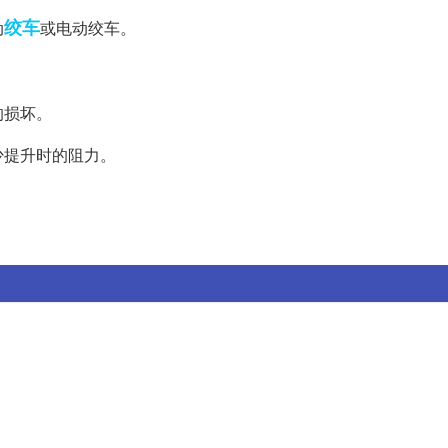
绞车
动
或电动绞车。
的损坏。
少提升时的阻力。