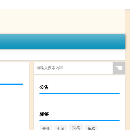
☚
公告
标签
习俗
专业
中国
价格