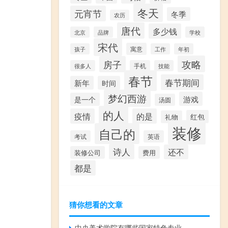
冬天
元宵节
冬季
农历
唐代
多少钱
北京
品牌
学校
宋代
寓意
孩子
工作
年初
攻略
房子
很多人
手机
技能
春节
春节期间
新年
时间
梦幻西游
游戏
是一个
汤圆
的人
疫情
的是
红包
礼物
装修
自己的
考试
英语
诗人
还不
装修公司
费用
都是
猜你想看的文章
中央美术学院有哪些国家特色专业