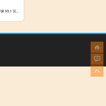
3D热带鱼水族箱屏保 V3.1 汉化破解版（3D热带鱼水族箱屏保 V3.1 汉化破解版功能简介）
小男孩