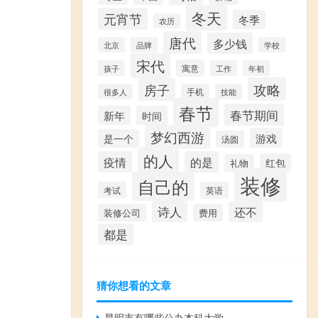
冬天
元宵节
冬季
农历
唐代
多少钱
北京
品牌
学校
宋代
寓意
孩子
工作
年初
攻略
房子
很多人
手机
技能
春节
春节期间
新年
时间
梦幻西游
游戏
是一个
汤圆
的人
疫情
的是
红包
礼物
装修
自己的
考试
英语
诗人
还不
装修公司
费用
都是
猜你想看的文章
昆明市有哪些公办本科大学