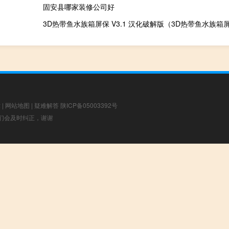
固安县哪家装修公司好
章
|
网站地图
|
疑难解答
陕ICP备05003392号
，我们会及时纠正，谢谢