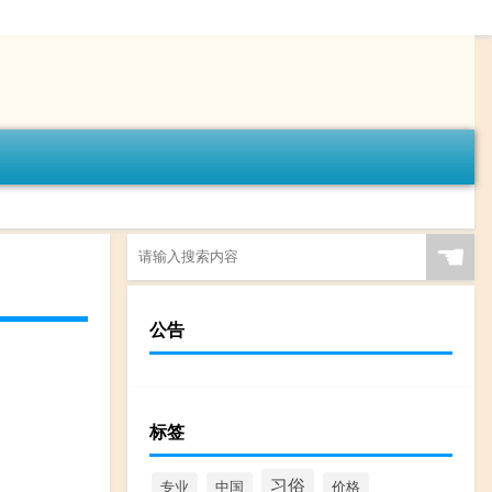
☚
公告
标签
习俗
专业
中国
价格