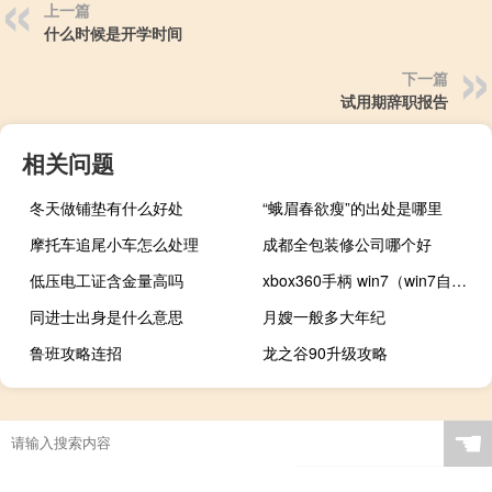
上一篇
什么时候是开学时间
下一篇
试用期辞职报告
相关问题
冬天做铺垫有什么好处
“蛾眉春欲瘦”的出处是哪里
摩托车追尾小车怎么处理
成都全包装修公司哪个好
低压电工证含金量高吗
xbox360手柄 win7（win7自带xbox360手柄驱动吗）
同进士出身是什么意思
月嫂一般多大年纪
鲁班攻略连招
龙之谷90升级攻略
☚