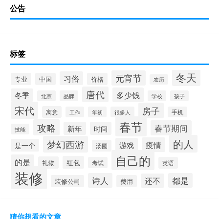
公告
标签
冬天
元宵节
习俗
专业
中国
价格
农历
唐代
多少钱
冬季
北京
品牌
学校
孩子
宋代
房子
寓意
工作
年初
很多人
手机
春节
攻略
春节期间
新年
时间
技能
的人
梦幻西游
疫情
游戏
是一个
汤圆
自己的
的是
红包
礼物
考试
英语
装修
诗人
都是
还不
装修公司
费用
猜你想看的文章