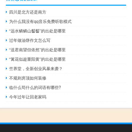
四川是北方还是南方
为什么我没有qq音乐免费听歌模式
“远水鳞鳞山齾齾”的出处是哪里
过年做油饼作文怎么写
“送君南望但依然”的出处是哪里
“篱花似趁重阳黄”的出处是哪里
竺养堂，全新创业风暴来袭？
不规则房顶如何装修
临什么苟什么的词语有哪些?
今年过年让回老家吗